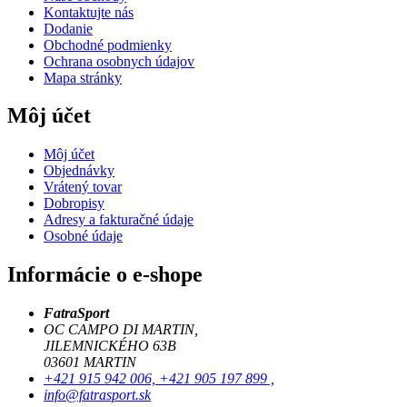
Kontaktujte nás
Dodanie
Obchodné podmienky
Ochrana osobnych údajov
Mapa stránky
Môj účet
Môj účet
Objednávky
Vrátený tovar
Dobropisy
Adresy a fakturačné údaje
Osobné údaje
Informácie o e-shope
FatraSport
OC CAMPO DI MARTIN,
JILEMNICKÉHO 63B
03601 MARTIN
+421 915 942 006, +421 905 197 899 ,
info@fatrasport.sk