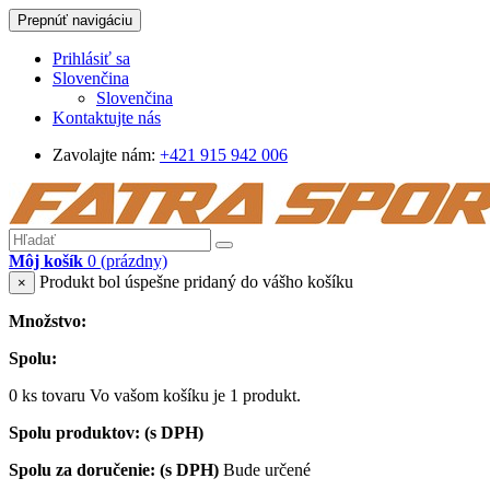
Prepnúť navigáciu
Prihlásiť sa
Slovenčina
Slovenčina
Kontaktujte nás
Zavolajte nám:
+421 915 942 006
Môj košík
0
(prázdny)
Produkt bol úspešne pridaný do vášho košíku
×
Množstvo:
Spolu:
0
ks tovaru
Vo vašom košíku je 1 produkt.
Spolu produktov: (s DPH)
Spolu za doručenie: (s DPH)
Bude určené