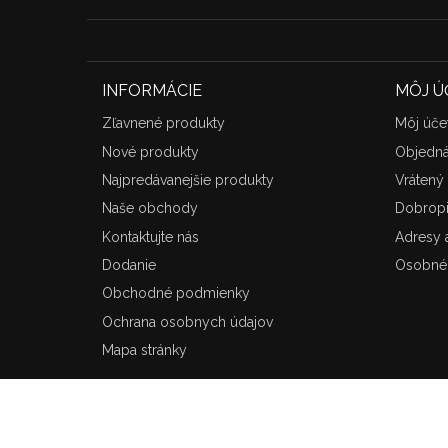
INFORMÁCIE
MÔJ Ú
Zľavnené produkty
Môj úče
Nové produkty
Objedn
Najpredávanejšie produkty
Vrátený 
Naše obchody
Dobrop
Kontaktujte nás
Adresy a
Dodanie
Osobné 
Obchodné podmienky
Ochrana osobnych údajov
Mapa stránky