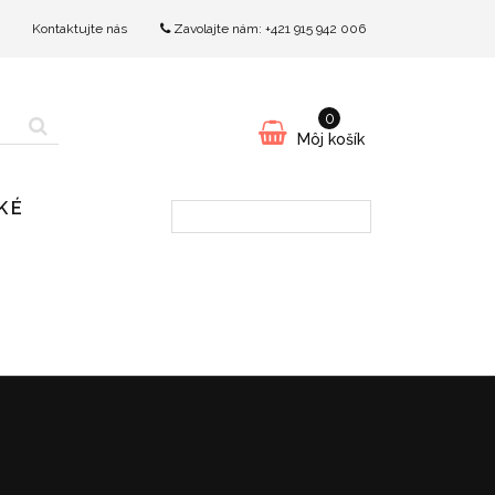
Kontaktujte nás
Zavolajte nám:
+421 915 942 006
0
Môj košík
KÉ