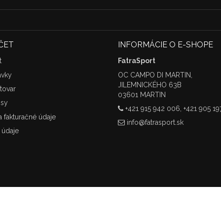
ČET
INFORMÁCIE O E-SHOPE
t
FatraSport
ávky
OC CAMPO DI MARTIN,
JILEMNICKÉHO 63B
tovar
03601 MARTIN
isy
+421 915 942 006, +421 905 19
 fakturačné údaje
info@fatrasport.sk
údaje