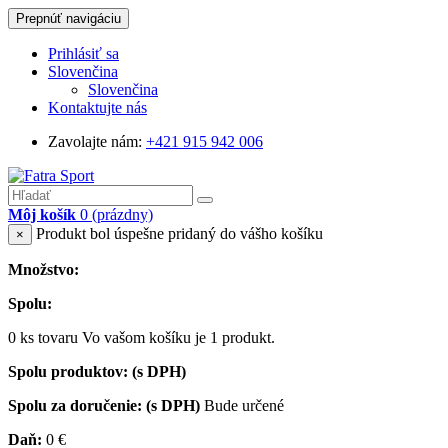
Prepnúť navigáciu
Prihlásiť sa
Slovenčina
Slovenčina
Kontaktujte nás
Zavolajte nám:
+421 915 942 006
Môj košík
0
(prázdny)
Produkt bol úspešne pridaný do vášho košíku
×
Množstvo:
Spolu:
0
ks tovaru
Vo vašom košíku je 1 produkt.
Spolu produktov: (s DPH)
Spolu za doručenie: (s DPH)
Bude určené
Daň:
0 €